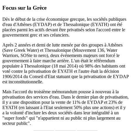
Focus sur la Grèce
Dès le début de la crise économique grecque, les sociétés publiques
d'eau d'Athènes (EYDAP) et de Thessalonique (EYATH) ont été
placées parmi les actifs devant être privatisés selon l'accord entre le
gouvernement grec et ses créanciers.
Après 2 années et demi de lutte menée par des groupes à Athènes
(Save Greek Water) et Thessalonique (Mouvement 136, Water
Warriors, SOSte to nero), deux événements majeurs ont forcé le
gouvernement à faire marche arrière.
L'un était le référendum
populaire à Thessalonique (18 mai 2014) où 98% des habitants ont
voté contre la privatisation de EYATH et l'autre était la décision
1906/2014 du
Conseil d'Etat statuant
que la privatisation de EYDAP
est inconstitutionnelle.
Mais l'accord du troisième mémorandum pousse à nouveau à la
privatisation des services d'eau.
Dans le dernier plan de privatisation,
il y a une disposition pour la vente de 11% de EYDAP et 23% de
EYATH (en laissant à l'Etat seulement 50% plus une actions) et il y
a la volonté d'inclure les deux sociétés dans leur intégralité à un
"super fonds" qui "n'appartient ni au public ni plus largement au
secteur public".