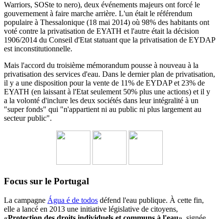
Warriors, SOSte to nero), deux événements majeurs ont forcé le
gouvernement à faire marche arrière.
L'un était le référendum
populaire à Thessalonique (18 mai 2014) où 98% des habitants ont
voté contre la privatisation de EYATH et l'autre était la décision
1906/2014 du
Conseil d'Etat statuant
que la privatisation de EYDAP
est inconstitutionnelle.
Mais l'accord du troisième mémorandum pousse à nouveau à la
privatisation des services d'eau.
Dans le dernier plan de privatisation,
il y a une disposition pour la vente de 11% de EYDAP et 23% de
EYATH (en laissant à l'Etat seulement 50% plus une actions) et il y
a la volonté d'inclure les deux sociétés dans leur intégralité à un
"super fonds" qui "n'appartient ni au public ni plus largement au
secteur public".
Focus sur le Portugal
La campagne
Água é de todos
défend l'eau publique. À cette fin,
elle a lancé en 2013 une initiative législative de citoyens,
«
Protection des droits individuels et communs à l'eau
», signée