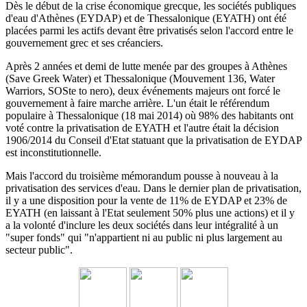
Dès le début de la crise économique grecque, les sociétés publiques
d'eau d'Athènes (EYDAP) et de Thessalonique (EYATH) ont été
placées parmi les actifs devant être privatisés selon l'accord entre le
gouvernement grec et ses créanciers.
Après 2 années et demi de lutte menée par des groupes à Athènes
(Save Greek Water) et Thessalonique (Mouvement 136, Water
Warriors, SOSte to nero), deux événements majeurs ont forcé le
gouvernement à faire marche arrière.
L'un était le référendum
populaire à Thessalonique (18 mai 2014) où 98% des habitants ont
voté contre la privatisation de EYATH et l'autre était la décision
1906/2014 du
Conseil d'Etat statuant
que la privatisation de EYDAP
est inconstitutionnelle.
Mais l'accord du troisième mémorandum pousse à nouveau à la
privatisation des services d'eau.
Dans le dernier plan de privatisation,
il y a une disposition pour la vente de 11% de EYDAP et 23% de
EYATH (en laissant à l'Etat seulement 50% plus une actions) et il y
a la volonté d'inclure les deux sociétés dans leur intégralité à un
"super fonds" qui "n'appartient ni au public ni plus largement au
secteur public".