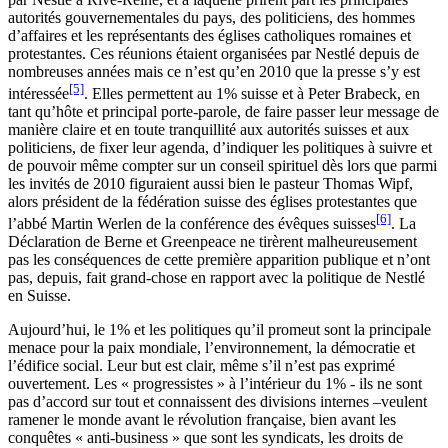
autorités gouvernementales du pays, des politiciens, des hommes
d’affaires et les représentants des églises catholiques romaines et
protestantes. Ces réunions étaient organisées par Nestlé depuis de
nombreuses années mais ce n’est qu’en 2010 que la presse s’y est
[5]
intéressée
. Elles permettent au 1% suisse et à Peter Brabeck, en
tant qu’hôte et principal porte-parole, de faire passer leur message de
manière claire et en toute tranquillité aux autorités suisses et aux
politiciens, de fixer leur agenda, d’indiquer les politiques à suivre et
de pouvoir même compter sur un conseil spirituel dès lors que parmi
les invités de 2010 figuraient aussi bien le pasteur Thomas Wipf,
alors président de la fédération suisse des églises protestantes que
[6]
l’abbé Martin Werlen de la conférence des évêques suisses
. La
Déclaration de Berne et Greenpeace ne tirèrent malheureusement
pas les conséquences de cette première apparition publique et n’ont
pas, depuis, fait grand-chose en rapport avec la politique de Nestlé
en Suisse.
Aujourd’hui, le 1% et les politiques qu’il promeut sont la principale
menace pour la paix mondiale, l’environnement, la démocratie et
l’édifice social. Leur but est clair, même s’il n’est pas exprimé
ouvertement. Les « progressistes » à l’intérieur du 1% - ils ne sont
pas d’accord sur tout et connaissent des divisions internes –veulent
ramener le monde avant le révolution française, bien avant les
conquêtes « anti-business » que sont les syndicats, les droits de