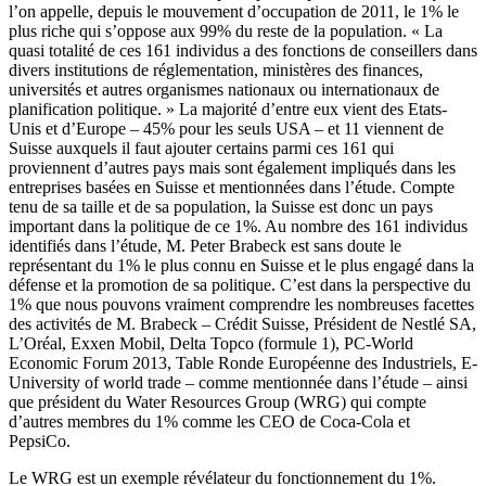
l’on appelle, depuis le mouvement d’occupation de 2011, le 1% le
plus riche qui s’oppose aux 99% du reste de la population. « La
quasi totalité de ces 161 individus a des fonctions de conseillers dans
divers institutions de réglementation, ministères des finances,
universités et autres organismes nationaux ou internationaux de
planification politique. » La majorité d’entre eux vient des Etats-
Unis et d’Europe – 45% pour les seuls USA – et 11 viennent de
Suisse auxquels il faut ajouter certains parmi ces 161 qui
proviennent d’autres pays mais sont également impliqués dans les
entreprises basées en Suisse et mentionnées dans l’étude. Compte
tenu de sa taille et de sa population, la Suisse est donc un pays
important dans la politique de ce 1%. Au nombre des 161 individus
identifiés dans l’étude, M. Peter Brabeck est sans doute le
représentant du 1% le plus connu en Suisse et le plus engagé dans la
défense et la promotion de sa politique. C’est dans la perspective du
1% que nous pouvons vraiment comprendre les nombreuses facettes
des activités de M. Brabeck – Crédit Suisse, Président de Nestlé SA,
L’Oréal, Exxen Mobil, Delta Topco (formule 1), PC-World
Economic Forum 2013, Table Ronde Européenne des Industriels, E-
University of world trade – comme mentionnée dans l’étude – ainsi
que président du Water Resources Group (WRG) qui compte
d’autres membres du 1% comme les CEO de Coca-Cola et
PepsiCo.
Le WRG est un exemple révélateur du fonctionnement du 1%.