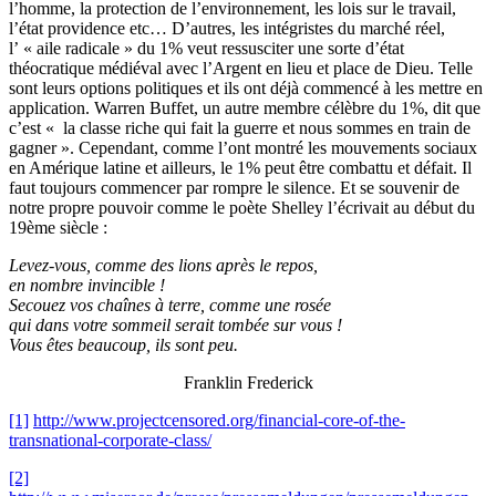
l’homme, la protection de l’environnement, les lois sur le travail,
l’état providence etc… D’autres, les intégristes du marché réel,
l’ « aile radicale » du 1% veut ressusciter une sorte d’état
théocratique médiéval avec l’Argent en lieu et place de Dieu. Telle
sont leurs options politiques et ils ont déjà commencé à les mettre en
application. Warren Buffet, un autre membre célèbre du 1%, dit que
c’est « la classe riche qui fait la guerre et nous sommes en train de
gagner ». Cependant, comme l’ont montré les mouvements sociaux
en Amérique latine et ailleurs, le 1% peut être combattu et défait. Il
faut toujours commencer par rompre le silence. Et se souvenir de
notre propre pouvoir comme le poète Shelley l’écrivait au début du
19ème siècle :
Levez-vous, comme des lions après le repos,
en nombre invincible !
Secouez vos chaînes à terre, comme une rosée
qui dans votre sommeil serait tombée sur vous !
Vous êtes beaucoup, ils sont peu.
Franklin Frederick
[1]
http://www.projectcensored.org/financial-core-of-the-
transnational-corporate-class/
[2]