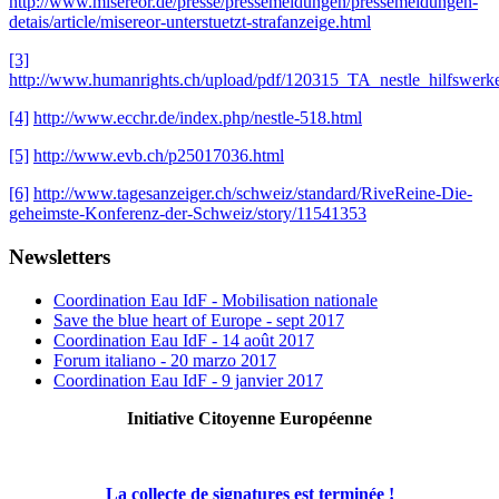
http://www.misereor.de/presse/pressemeldungen/pressemeldungen-
detais/article/misereor-unterstuetzt-strafanzeige.html
[3]
http://www.humanrights.ch/upload/pdf/120315_TA_nestle_hilfswerke
[4]
http://www.ecchr.de/index.php/nestle-518.html
[5]
http://www.evb.ch/p25017036.html
[6]
http://www.tagesanzeiger.ch/schweiz/standard/RiveReine-Die-
geheimste-Konferenz-der-Schweiz/story/11541353
Newsletters
Coordination Eau IdF - Mobilisation nationale
Save the blue heart of Europe - sept 2017
Coordination Eau IdF - 14 août 2017
Forum italiano - 20 marzo 2017
Coordination Eau IdF - 9 janvier 2017
Initiative Citoyenne Européenne
La collecte de signatures est terminée !