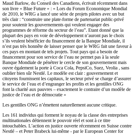
Maud Barlow, du Conseil des Canadiens, écrivait récemment dans
son livre « Blue Future » : « Lors du Forum Economique Mondial
de 2010, le WRG a lancé une série de projets pilotes avec un but
très clair : “construire une plate-forme de partenariat public-privé
pour soutenir les gouvernements qui veulent engager des
programmes de réforme du secteur de l’eau”. Etant donné que la
plupart des pays en voie de développement n’auront pas le choix
s’ils veulent bénéficier du financement de la Banque Mondiale, il
n’est pas très honnête de laisser penser que le WRG fait une faveur à
ces pays en montant de tels projets. Tout pays qui a besoin de
financement pour son service de l’eau ne permet pas à la seule
Banque Mondiale de pénétrer le cercle de son gouvernement mais
ouvre également la porte à Coca Cola, PepsiCo, Suez, Veolia , sans
oublier bien sûr Nestlé. Le modèle est clair : gouvernement et
citoyens fournissent les capitaux, le secteur privé se charge d’assurer
le service de l’eau et d’engranger les profits et les gentilles ONG
font la charité aux pauvres – exactement le contraire d’un modèle de
justice de l’eau et de démocratie »
Les gentilles ONG n’émettent naturellement aucune critique.
Les 161 individus qui forment le noyau de la classe des entreprises
multinationales détiennent le pouvoir réel et sont à ce titre
intouchables. L’action en justice ouverte récemment en Suisse contre
Nestlé – et Peter Brabeck lui-même - par le European Center for