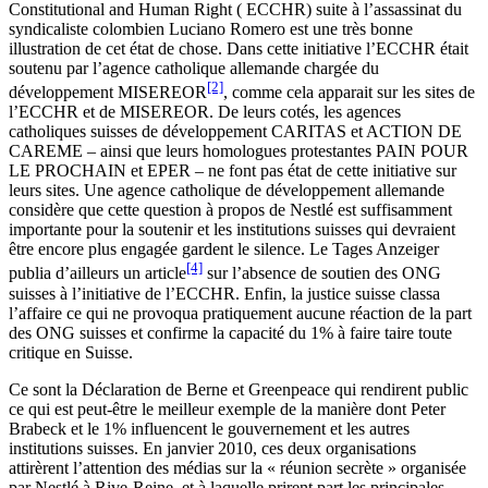
Constitutional and Human Right ( ECCHR) suite à l’assassinat du
syndicaliste colombien Luciano Romero est une très bonne
illustration de cet état de chose. Dans cette initiative l’ECCHR était
soutenu par l’agence catholique allemande chargée du
[2]
développement MISEREOR
, comme cela apparait sur les sites de
l’ECCHR et de MISEREOR. De leurs cotés, les agences
catholiques suisses de développement CARITAS et ACTION DE
CAREME – ainsi que leurs homologues protestantes PAIN POUR
LE PROCHAIN et EPER – ne font pas état de cette initiative sur
leurs sites. Une agence catholique de développement allemande
considère que cette question à propos de Nestlé est suffisamment
importante pour la soutenir et les institutions suisses qui devraient
être encore plus engagée gardent le silence. Le Tages Anzeiger
[4]
publia d’ailleurs un article
sur l’absence de soutien des ONG
suisses à l’initiative de l’ECCHR. Enfin, la justice suisse classa
l’affaire ce qui ne provoqua pratiquement aucune réaction de la part
des ONG suisses et confirme la capacité du 1% à faire taire toute
critique en Suisse.
Ce sont la Déclaration de Berne et Greenpeace qui rendirent public
ce qui est peut-être le meilleur exemple de la manière dont Peter
Brabeck et le 1% influencent le gouvernement et les autres
institutions suisses. En janvier 2010, ces deux organisations
attirèrent l’attention des médias sur la « réunion secrète » organisée
par Nestlé à Rive-Reine, et à laquelle prirent part les principales