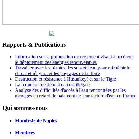
Rapports & Publications
Information sur la proposition de règlement visant à accélérer
le déploiement des énergies renouvelables
Travailler avec les plantes, les sols et l'eau pour rafraîchir le
climat et réhydrater les paysages de la Terre
Destruction et résistance à Hasankeyf et sur le Tigre
La réduction de débit d'eau est illégale
Analyse des difficultés d'accès à l'eau rencontrées par les
ménages en retard de paiement de leur facture d'eau en France
Qui sommes-nous
Manifeste de Naples
Membres