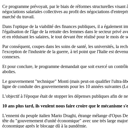
Ce programme prévoyait, par le biais de réformes structurelles visant à 
négociations salariales collectives au profit des négociations d'entrepris
marché du travail.
Dans l'optique de la viabilité des finances publiques, il a également i
l'égalisation de l'âge de la retraite des femmes dans le secteur privé a
et en réduisant les salaires, le tout devant être réalisé pour le mois de
Par conséquent, coupes dans les soins de santé, les universités, la rec
l'exception de l'industrie de la guerre, à tel point que l'Italie est d
connexes.
Et pour conclure, le programme demandait que soit exercé un contrôle str
abolies.
Le gouvernement "technique" Monti (mais peut-on qualifier l'ultra-li
ligne de conduite des gouvernements pour les 10 années suivantes (Le
L'objectif à l'époque était de stopper les dépenses publiques afin de ne
10 ans plus tard, ils veulent nous faire croire que le mécanisme s'e
L'ennemi du peuple italien Mario Draghi, étrange mélange d'Opus Dei e
tête du "gouvernement d'unité économique" avec une très large majorit
économique après le blocage dû à la pandémie.