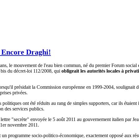
 Encore Draghi!
 ans, le mouvement de l'eau bien commun, né du premier Forum social eur
3 bis du décret-loi 112/2008, qui
obligeait les autorités locales à privat
lorsqu'il présidait la Commission européenne en 1999-2004, soulignait 
eprises privées.
 politiques ont été réduits au rang de simples supporters, car ils étaien
on des services publics.
la lettre "secrète" envoyée le 5 août 2011 au gouvernement italien par J
du 1er novembre 2011.
nt un programme socio-politico-économique, exactement opposé aux rés