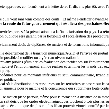
été approuvé, conformément à la lettre de 2011 dix ans plus tôt, avec l
e qu'il veut sans tenir compte des coûts ! Et même s'endetter davantage !
 la route du futur gouvernement qui résultera des prochaines élec
rir les portes à la privatisation et à la financiarisation du pays. La ré
 publique sera garanti par la flexibilité et l'accélération des procédures
, évidemment dotés de diplômes, de masters et de formations informatiqu
 le département de la transition numérique/AGID et l'arrivée du portai
 impossible à modifier ou à gérer au niveau national.
ravaux publics (éliminer les évaluation des incidences sur l'environneme
rritoire et l'environnement, afin de réaliser et terminer les grands travau
 port).
océdures pour les montants inférieurs au seuil communautaire, fixant les
és publics.
l où la distribution des ressources sur les territoires se basera sur le 
oi annuelle pour le marché et la concurrence qui supprimera toute contrai
 se met en place partout, même pour la formation à distance de la maternel
 on sait déjà que les ondes électromagnétiques touchent 5 fois plus les su
e système économique de plus en plus lié au pouvoir virtuel contrôlé 