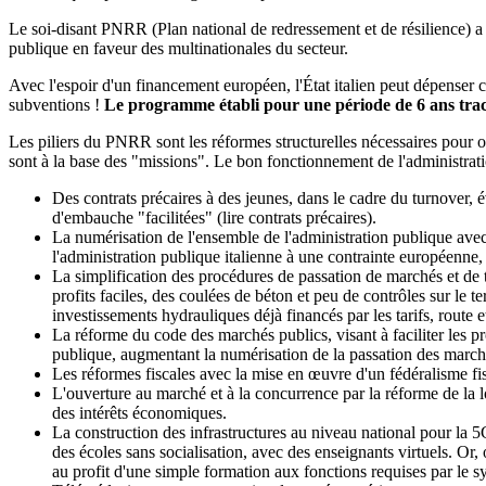
Le soi-disant PNRR (Plan national de redressement et de résilience) a 
publique en faveur des multinationales du secteur.
Avec l'espoir d'un financement européen, l'État italien peut dépenser c
subventions !
Le programme établi pour une période de 6 ans trace
Les piliers du PNRR sont les réformes structurelles nécessaires pour ouv
sont à la base des "missions". Le bon fonctionnement de l'administration
Des contrats précaires à des jeunes, dans le cadre du turnover
d'embauche "facilitées" (lire contrats précaires).
La numérisation de l'ensemble de l'administration publique avec
l'administration publique italienne à une contrainte européenne,
La simplification des procédures de passation de marchés et de t
profits faciles, des coulées de béton et peu de contrôles sur le te
investissements hydrauliques déjà financés par les tarifs, route et
La réforme du code des marchés publics, visant à faciliter les pr
publique, augmentant la numérisation de la passation des march
Les réformes fiscales avec la mise en œuvre d'un fédéralisme fisca
L'ouverture au marché et à la concurrence par la réforme de la l
des intérêts économiques.
La construction des infrastructures au niveau national pour la 5G
des écoles sans socialisation, avec des enseignants virtuels. Or,
au profit d'une simple formation aux fonctions requises par l