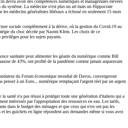
ecin devra avoir des compétences numériques et managériales élevées
au du système. La médecine n'est plus un art mais un Hippocrate
 par les médecins généralistes libéraux a échoué en seulement 15 mois
ture sociale complètement à la dérive, où la gestion du Covid-19 au
tratégie du choc décrite par Naomi Klein. Les choix de ce
 privilèges pour les sujets payants.
rgence sanitaire pour alimenter les géants du numérique comme Bill
hausse de 43%, ont profité de la pandémie comme jamais auparavant
wab, fondateur du Forum économique mondial de Davos, convergeront
s penser à un Euro... numérique remplaçant l'argent réel par un argent
la santé n'a pas réussi à protéger toute une génération d'italiens qui a
nt intéressés par l'appropriation des ressources en eau. Les tarifs,
ante dans le budget des ménages et que ceux qui n'en ont pas les
ues et les guichets en ligne répondent aux demandes même si vous avez