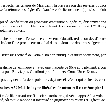
respecter les critères de Maastricht, la privatisation des services public
e, la réforme des règles d'embauche et de licenciement (qui s'est traduite e
mpulsé l'accélération du processus d'équilibre budgétaire, évidemment par 
vec celui du secteur public, "en réalisant des économies dès 2012". Il a 
 septembre suivant.
herche publique et l'ensemble du système éducatif; réduction des dépenses
evenu le deuxième producteur mondial dans le domaine des armes légères ai
ict sur l'activité de l'administration publique et sur l'endettement, par
béralisme de technique ?), avec une majorité de 96% au parlement, a c
tta puis Renzi, puis Gentiloni pour finir avec Conte Un et Deux).
 pas augmenter la dette publique, déjà très élevée, et qui coûte très cher 
st inversé ! Mais le dogme libéral est le même et il est même pire !
t de libertarianisme financier autoritaire, qui s'était opposé à la volo
é, où tout le monde est intéressé de grignoter des miettes du gâteau de