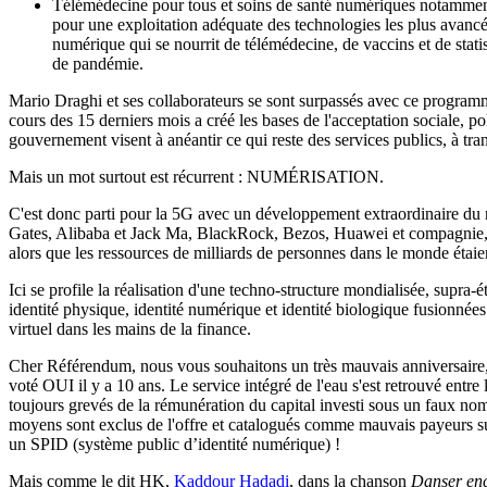
Télémédecine pour tous et soins de santé numériques notamment
pour une exploitation adéquate des technologies les plus avancé
numérique qui se nourrit de télémédecine, de vaccins et de stati
de pandémie.
Mario Draghi et ses collaborateurs se sont surpassés avec ce program
cours des 15 derniers mois a créé les bases de l'acceptation sociale, p
gouvernement visent à anéantir ce qui reste des services publics, à tran
Mais un mot surtout est récurrent : NUMÉRISATION.
C'est donc parti pour la 5G avec un développement extraordinaire du r
Gates, Alibaba et Jack Ma, BlackRock, Bezos, Huawei et compagnie, 
alors que les ressources de milliards de personnes dans le monde étaie
Ici se profile la réalisation d'une techno-structure mondialisée, sup
identité physique, identité numérique et identité biologique fusionné
virtuel dans les mains de la finance.
Cher Référendum, nous vous souhaitons un très mauvais anniversaire, alo
voté OUI il y a 10 ans. Le service intégré de l'eau s'est retrouvé entr
toujours grevés de la rémunération du capital investi sous un faux no
moyens sont exclus de l'offre et catalogués comme mauvais payeurs sur
un SPID (système public d’identité numérique) !
Mais comme le dit HK,
Kaddour Hadadi
, dans la chanson
Danser en