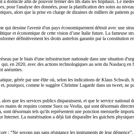
 à domicile afin de pouvoir fermer des lits dans les hôpitaux. Le méd
es, pour l'analyse des données, pour la planification des soins au nive
stiques, alors que la prise en charge de dizaines de milliers de patients
me qui dessine l'avenir d'un pays économiquement détruit avec une struc
olitique et économique de cette vision d’une Italie future. La fameuse s
sformer définitivement les droits autrefois garantis par la constitution en
éseau par le biais d'une infrastructure nationale dans une situation d'u
qui, en 2020, avec des actions technologiques au sein du Nasdacq en 
nt anéanties.
ra-étatique, gérée par une élite où, selon les indications de Klaus Sch
es et, pourquoi, comme le suggère Christine Lagarde dans un tweet, ne pa
rs que les services publics disparaissent, et que le service national de 
e les mains de requins comme Suez ou Veolia, qui sont désormais directeme
m, sont désormais tels qu'ils représentent une ponction mensuelle import
 Internet. La numérisation a déjà fait disparaître les guichets physiq
core
: “Ne soyons pas sans résistance les instruments de leur démence”.