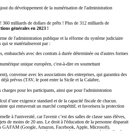
'ajout du développement de la numérisation de l'administration
 360 milliards de dollars de prêts ! Plus de 312 milliards de
tions générales en 2023 !
forme de l'administration publique et la réforme du système judiciaire
 qui se matérialiseront par :
es, embauchés avec des contrats à durée déterminée ou d'autres formes
l numérique unique européen, c'est-à-dire en soumettant
nt), convenue avec les associations des entreprises, qui garantira des
x déjà prévus (TAV, le pont entre la Sicile et la Calabre,
 charges pour les participants, ainsi que pour l'administration
calcul d’une exigence standard et de la capacité fiscale de chacun.
nte qui entraverait un marché compétitif, et favorisera la protection
le à l'université, car l'avenir c’est des salles de classe sans élèves,
jets de moins de 20 ans. Le droit à l'éducation de la personne disparait
par les GAFAM (Google, Amazon, Facebook, Apple, Microsoft).