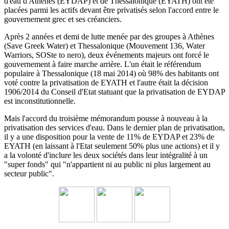
d'eau d'Athènes (EYDAP) et de Thessalonique (EYATH) ont été
placées parmi les actifs devant être privatisés selon l'accord entre le
gouvernement grec et ses créanciers.
Après 2 années et demi de lutte menée par des groupes à Athènes
(Save Greek Water) et Thessalonique (Mouvement 136, Water
Warriors, SOSte to nero), deux événements majeurs ont forcé le
gouvernement à faire marche arrière.
L'un était le référendum
populaire à Thessalonique (18 mai 2014) où 98% des habitants ont
voté contre la privatisation de EYATH et l'autre était la décision
1906/2014 du
Conseil d'Etat statuant
que la privatisation de EYDAP
est inconstitutionnelle.
Mais l'accord du troisième mémorandum pousse à nouveau à la
privatisation des services d'eau.
Dans le dernier plan de privatisation,
il y a une disposition pour la vente de 11% de EYDAP et 23% de
EYATH (en laissant à l'Etat seulement 50% plus une actions) et il y
a la volonté d'inclure les deux sociétés dans leur intégralité à un
"super fonds" qui "n'appartient ni au public ni plus largement au
secteur public".