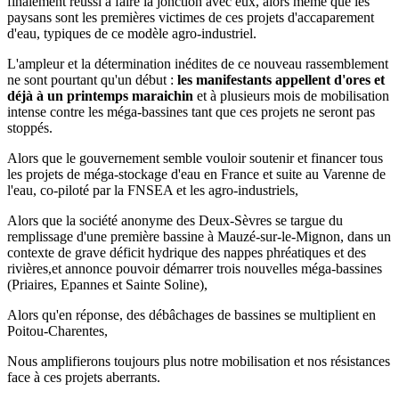
finalement réussi à faire la jonction avec eux, alors même que les
paysans sont les premières victimes de ces projets d'accaparement
d'eau, typiques de ce modèle agro-industriel.
L'ampleur et la détermination inédites de ce nouveau rassemblement
ne sont pourtant qu'un début :
les manifestants appellent d'ores et
déjà à un printemps maraichin
et à plusieurs mois de mobilisation
intense contre les méga-bassines tant que ces projets ne seront pas
stoppés.
Alors que le gouvernement semble vouloir soutenir et financer tous
les projets de méga-stockage d'eau en France et suite au Varenne de
l'eau, co-piloté par la FNSEA et les agro-industriels,
Alors que la société anonyme des Deux-Sèvres se targue du
remplissage d'une première bassine à Mauzé-sur-le-Mignon, dans un
contexte de grave déficit hydrique des nappes phréatiques et des
rivières,et annonce pouvoir démarrer trois nouvelles méga-bassines
(Priaires, Epannes et Sainte Soline),
Alors qu'en réponse, des débâchages de bassines se multiplient en
Poitou-Charentes,
Nous amplifierons toujours plus notre mobilisation et nos résistances
face à ces projets aberrants.