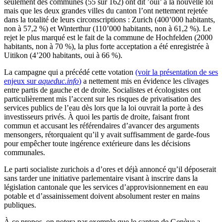
seulement des communes (55 sur 162) ont dit ’oui’ à la nouvelle loi
mais que les deux grandes villes du canton l’ont nettement rejetée
dans la totalité de leurs circonscriptions : Zurich (400’000 habitants,
non à 57,2 %) et Winterthur (110’000 habitants, non à 61,2 %). Le
rejet le plus marqué est le fait de la commune de Hochfelden (2000
habitants, non à 70 %), la plus forte acceptation a été enregistrée à
Uitikon (4’200 habitants, oui à 66 %).
La campagne qui a précédé cette votation
(voir la présentation de ses
enjeux sur
aqueduc.info
)
a nettement mis en évidence les clivages
entre partis de gauche et de droite. Socialistes et écologistes ont
particulièrement mis l’accent sur les risques de privatisation des
services publics de l’eau dès lors que la loi ouvrait la porte à des
investisseurs privés. À quoi les partis de droite, faisant front
commun et accusant les référendaires d’avancer des arguments
mensongers, rétorquaient qu’il y avait suffisamment de garde-fous
pour empêcher toute ingérence extérieure dans les décisions
communales.
Le parti socialiste zurichois a d’ores et déjà annoncé qu’il déposerait
sans tarder une initiative parlementaire visant à inscrire dans la
législation cantonale que les services d’approvisionnement en eau
potable et d’assainissement doivent absolument rester en mains
publiques.
À ce propos, on notera par exemple que le canton de Genève a