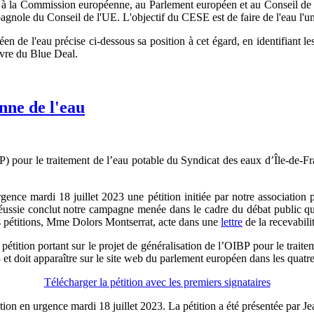
ise à la Commission européenne, au Parlement européen et au Conseil d
agnole du Conseil de l'UE. L'objectif du CESE est de faire de l'eau l'
 de l'eau précise ci-dessous sa position à cet égard, en identifiant les 
uvre du Blue Deal.
nne de l'eau
) pour le traitement de l’eau potable du Syndicat des eaux d’Île-de-Fr
ce mardi 18 juillet 2023 une pétition initiée par notre association po
réussie conclut notre campagne menée dans le cadre du débat public qui
es pétitions, Mme Dolors Montserrat, acte dans une
lettre
de la recevabilit
étition portant sur le projet de généralisation de l’OIBP pour le trai
t doit apparaître sur le site web du parlement européen dans les quatre
Télécharger la pétition avec les premiers signataires
on en urgence mardi 18 juillet 2023. La pétition a été présentée par Je