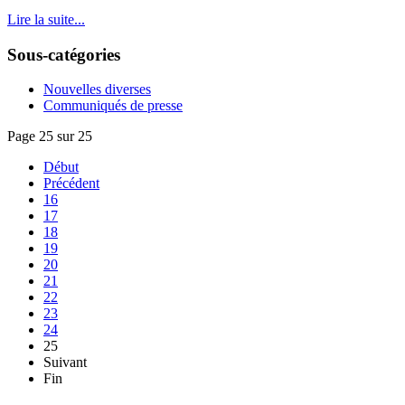
Lire la suite...
Sous-catégories
Nouvelles diverses
Communiqués de presse
Page 25 sur 25
Début
Précédent
16
17
18
19
20
21
22
23
24
25
Suivant
Fin