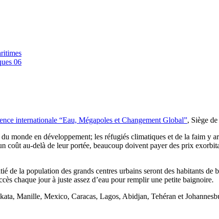
ritimes
ques 06
rence internationale “Eau, Mégapoles et Changement Global”
, Siège d
s du monde en développement; les réfugiés climatiques et de la faim y 
 à un coût au-delà de leur portée, beaucoup doivent payer des prix exorb
tié de la population des grands centres urbains seront des habitants de 
accès chaque jour à juste assez d’eau pour remplir une petite baignoire.
olkata, Manille, Mexico, Caracas, Lagos, Abidjan, Tehéran et Johannesb