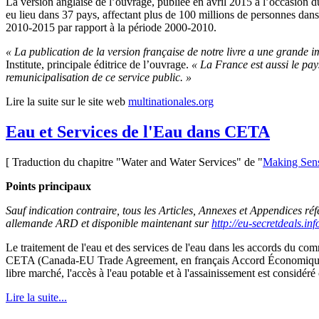
La version anglaise de l’ouvrage, publiée en avril 2015 à l’occasion 
eu lieu dans 37 pays, affectant plus de 100 millions de personnes dan
2010-2015 par rapport à la période 2000-2010.
« La publication de la version française de notre livre a une grande 
Institute, principale éditrice de l’ouvrage.
« La France est aussi le pay
remunicipalisation de ce service public. »
Lire la suite sur le site web
multinationales.org
Eau et Services de l'Eau dans CETA
[ Traduction du chapitre "Water and Water Services" de "
Making Sen
Points principaux
Sauf indication contraire, tous les Articles, Annexes et Appendices ré
allemande ARD et disponible maintenant sur
http://eu-secretdeals.inf
Le traitement de l'eau et des services de l'eau dans les accords du c
CETA (Canada-EU Trade Agreement, en français Accord Économique et C
libre marché, l'accès à l'eau potable et à l'assainissement est considé
Lire la suite...