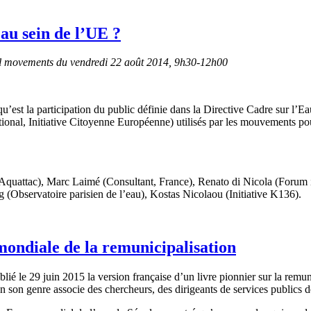
 au sein de l’UE ?
ial movements du vendredi 22 août 2014, 9h30-12h00
u’est la participation du public définie dans la Directive Cadre sur l’Ea
tional, Initiative Citoyenne Européenne) utilisés par les mouvements pour 
ttac), Marc Laimé (Consultant, France), Renato di Nicola (Forum ital
(Observatoire parisien de l’eau), Kostas Nicolaou (Initiative K136).
mondiale de la remunicipalisation
lié le 29 juin 2015 la version française d’un livre pionnier sur la remu
 son genre associe des chercheurs, des dirigeants de services publics de l