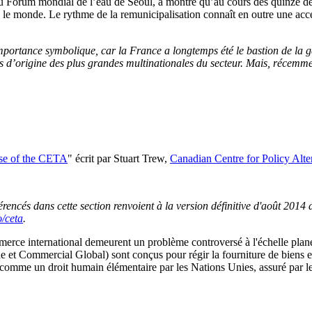
du Forum mondial de l’eau de Séoul, a montré qu’au cours des quinze de
s le monde. Le rythme de la remunicipalisation connaît en outre une acc
importance symbolique, car la France a longtemps été le bastion de la g
s d’origine des plus grandes multinationales du secteur. Mais, récemme
se of the CETA
" écrit par Stuart Trew,
Canadian Centre for Policy Alte
férencés dans cette section renvoient à la version définitive d'août 201
o/ceta
.
ommerce international demeurent un problème controversé à l'échelle plan
ommercial Global) sont conçus pour régir la fourniture de biens et ser
ré comme un droit humain élémentaire par les Nations Unies, assuré par le