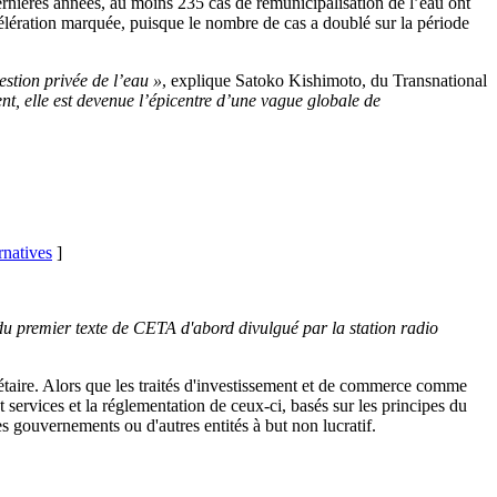
rnières années, au moins 235 cas de remunicipalisation de l’eau ont
élération marquée, puisque le nombre de cas a doublé sur la période
estion privée de l’eau »
, explique Satoko Kishimoto, du Transnational
nt, elle est devenue l’épicentre d’une vague globale de
rnatives
]
4 du premier texte de CETA d'abord divulgué par la station radio
étaire. Alors que les traités d'investissement et de commerce comme
vices et la réglementation de ceux-ci, basés sur les principes du
s gouvernements ou d'autres entités à but non lucratif.