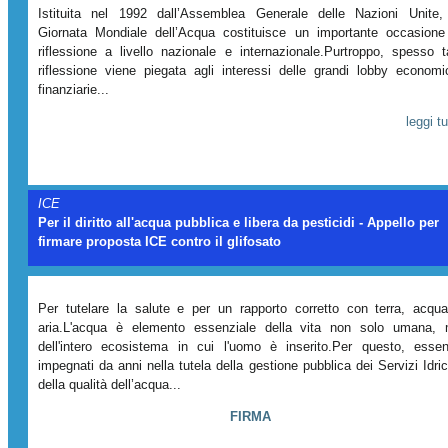
Istituita nel 1992 dall’Assemblea Generale delle Nazioni Unite,
Giornata Mondiale dell’Acqua costituisce un importante occasione
riflessione a livello nazionale e internazionale.Purtroppo, spesso t
riflessione viene piegata agli interessi delle grandi lobby economi
finanziarie...
leggi tu
ICE
Per il diritto all'acqua pubblica e libera da pesticidi - Appello per
firmare proposta ICE contro il glifosato
Per tutelare la salute e per un rapporto corretto con terra, acqu
aria.L'acqua è elemento essenziale della vita non solo umana,
dell'intero ecosistema in cui l'uomo è inserito.Per questo, esse
impegnati da anni nella tutela della gestione pubblica dei Servizi Idric
della qualità dell’acqua...
FIRMA