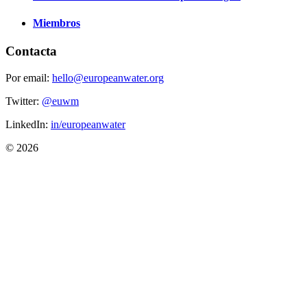
Miembros
Contacta
Por email:
hello@europeanwater.org
Twitter:
@euwm
LinkedIn:
in/europeanwater
© 2026