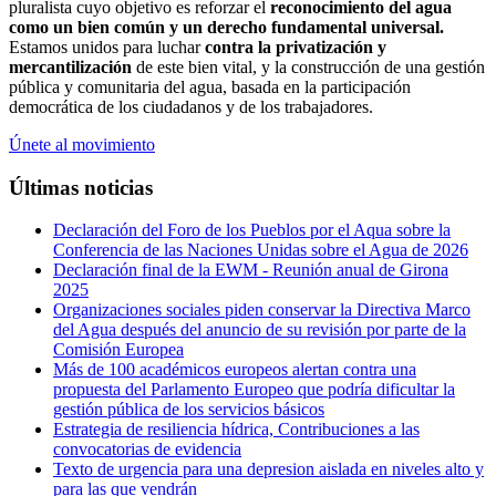
pluralista cuyo objetivo es reforzar el
reconocimiento del agua
como un bien común y un derecho fundamental universal.
Estamos unidos para luchar
contra la privatización y
mercantilización
de este bien vital, y la construcción de una gestión
pública y comunitaria del agua, basada en la participación
democrática de los ciudadanos y de los trabajadores.
Únete al movimiento
Últimas noticias
Declaración del Foro de los Pueblos por el Aqua sobre la
Conferencia de las Naciones Unidas sobre el Agua de 2026
Declaración final de la EWM - Reunión anual de Girona
2025
Organizaciones sociales piden conservar la Directiva Marco
del Agua después del anuncio de su revisión por parte de la
Comisión Europea
Más de 100 académicos europeos alertan contra una
propuesta del Parlamento Europeo que podría dificultar la
gestión pública de los servicios básicos
Estrategia de resiliencia hídrica, Contribuciones a las
convocatorias de evidencia
Texto de urgencia para una depresion aislada en niveles alto y
para las que vendrán