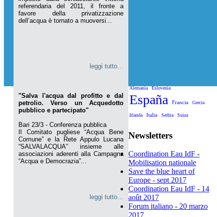
referendaria del 2011, il fronte a
favore della privatizzazione
dell’acqua è tornato a muoversi...
leggi tutto…
Alemania
Eslovenia
"Salva l'acqua dal profitto e dal
España
petrolio. Verso un Acquedotto
Francia
Grecia
pubblico e partecipato"
Italia
Irlanda
Serbia
Suiza
Bari 23/3 - Conferenza pubblica
Il Comitato pugliese “Acqua Bene
Newsletters
Comune” e la Rete Appulo Lucana
“SALVALACQUA” insieme alle
Coordination Eau IdF -
associazioni aderenti alla Campagna
“Acqua e Democrazia”...
Mobilisation nationale
Save the blue heart of
Europe - sept 2017
Coordination Eau IdF - 14
leggi tutto…
août 2017
Forum italiano - 20 marzo
2017