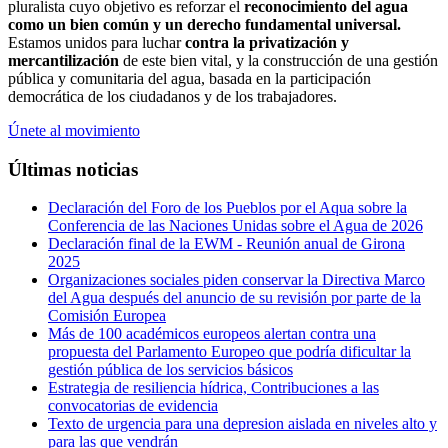
pluralista cuyo objetivo es reforzar el
reconocimiento del agua
como un bien común y un derecho fundamental universal.
Estamos unidos para luchar
contra la privatización y
mercantilización
de este bien vital, y la construcción de una gestión
pública y comunitaria del agua, basada en la participación
democrática de los ciudadanos y de los trabajadores.
Únete al movimiento
Últimas noticias
Declaración del Foro de los Pueblos por el Aqua sobre la
Conferencia de las Naciones Unidas sobre el Agua de 2026
Declaración final de la EWM - Reunión anual de Girona
2025
Organizaciones sociales piden conservar la Directiva Marco
del Agua después del anuncio de su revisión por parte de la
Comisión Europea
Más de 100 académicos europeos alertan contra una
propuesta del Parlamento Europeo que podría dificultar la
gestión pública de los servicios básicos
Estrategia de resiliencia hídrica, Contribuciones a las
convocatorias de evidencia
Texto de urgencia para una depresion aislada en niveles alto y
para las que vendrán