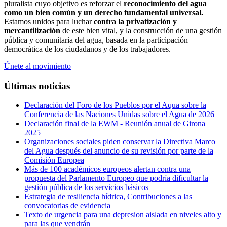
pluralista cuyo objetivo es reforzar el
reconocimiento del agua
como un bien común y un derecho fundamental universal.
Estamos unidos para luchar
contra la privatización y
mercantilización
de este bien vital, y la construcción de una gestión
pública y comunitaria del agua, basada en la participación
democrática de los ciudadanos y de los trabajadores.
Únete al movimiento
Últimas noticias
Declaración del Foro de los Pueblos por el Aqua sobre la
Conferencia de las Naciones Unidas sobre el Agua de 2026
Declaración final de la EWM - Reunión anual de Girona
2025
Organizaciones sociales piden conservar la Directiva Marco
del Agua después del anuncio de su revisión por parte de la
Comisión Europea
Más de 100 académicos europeos alertan contra una
propuesta del Parlamento Europeo que podría dificultar la
gestión pública de los servicios básicos
Estrategia de resiliencia hídrica, Contribuciones a las
convocatorias de evidencia
Texto de urgencia para una depresion aislada en niveles alto y
para las que vendrán